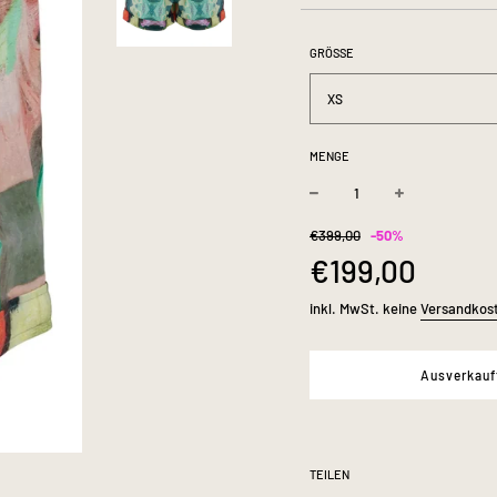
Der elastische B
optimalen Sitz. Der
GRÖSSE
XS
MENGE
−
+
Sonderpreis
Normaler
€399,00
-
50%
Preis
€199,00
inkl. MwSt. keine
Versandkos
Ausverkauf
TEILEN