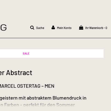
Suche
Mein Konto
Ihr Warenkorb -
0
SALE
er Abstract
MARCEL OSTERTAG – MEN
geistern mit abstraktem Blumendruck in
n Farben – perfekt für den Sommer.