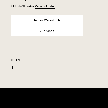
aus Deadstock Material von Maeba
inkl. MwSt. keine
Versandkosten
International verarbeitet und trägt das
Zertifikat:
In den Warenkorb
ReLiveTex ®
Zur Kasse
Elastischer Bund
Angesetzte Bundfalten
TEILEN
Seitliche Eingrifftaschen
Umgeschlagener Saum
Oberstoff:
60% Baumwolle, 40% Polyester
Futter:
97% Polyester, 3% Elasthan
Schrittlänge:
ca. 9 cm