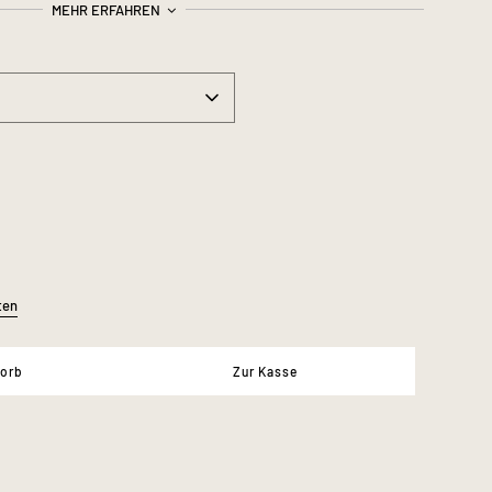
Schnitt.
MEHR ERFAHREN
ts verleihen dem Midikleid eine feminine
it, perfekt für warme Sommertage.
wurde der Oberstoff aus Deadstock Material
ional verarbeitet und trägt das Zertifikat:
ReLiveTex ®
ten
A - Linie
Kleiner Stehkragen
korb
Zur Kasse
Knopfleiste auf Brusthöhe
Weisse Perlenknöpfe
Volants Besatz