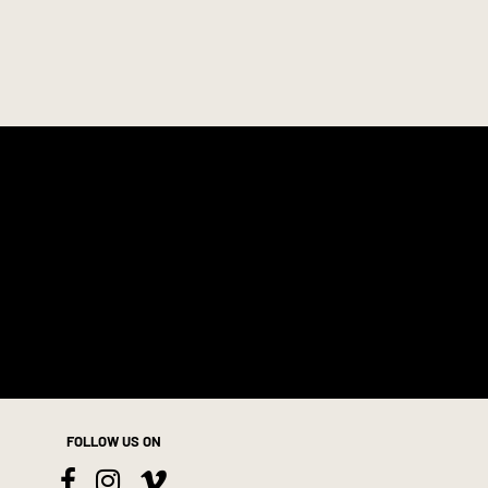
Oberstoff:
100% Seide
Länge:
ca. 128 cm
FOLLOW US ON