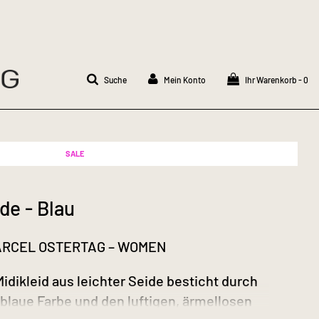
Suche
Mein Konto
Ihr Warenkorb -
0
SALE
ide - Blau
RCEL OSTERTAG – WOMEN
idikleid aus leichter Seide besticht durch
blaue Farbe und den luftigen, ärmellosen