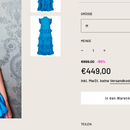
Die zarten Volan
GRÖSSE
Leichtigke
M
Für dieses Model 
MENGE
von Maeba Internat
−
+
Sonderpreis
Normaler
€899,00
-
50%
Preis
€449,00
inkl. MwSt. keine
Versandkos
In den Waren
TEILEN