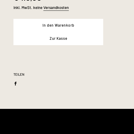
inkl. MwSt. keine
Versandkosten
Knopfleiste auf Brusthöhe
Weisse Perlenknöpfe
In den Warenkorb
Volants Besatz
Zur Kasse
Oberstoff:
100% Seide
Länge:
ca. 128 cm
TEILEN