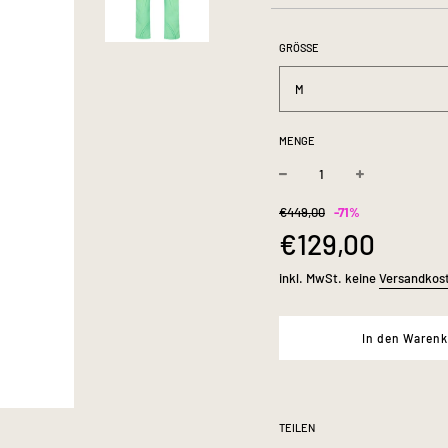
Eingrifftasch
GRÖSSE
M
MENGE
−
+
Sonderpreis
Normaler
€449,00
-
71%
Oberstoff
Preis
€129,00
inkl. MwSt. keine
Versandkos
In den Waren
TEILEN