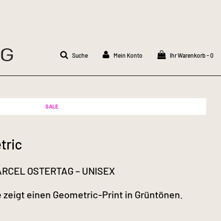
Suche
Mein Konto
Ihr Warenkorb -
0
SALE
tric
RCEL OSTERTAG – UNISEX
 zeigt einen Geometric-Print in Grüntönen.
nd mit angesetzten Falten und seitliche