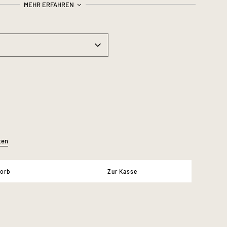
MEHR ERFAHREN
en sorgen für eine bequeme Passform.
Geometric-Print in Grün Tönen
Elastischer Bund
Angesetzte Falten am Bund
Seitliche Eingrifftaschen
:
50% Baumwolle | 42% Polyester | 8% Elasthan
Schrittlänge:
ca. 75 cm
ten
korb
Zur Kasse