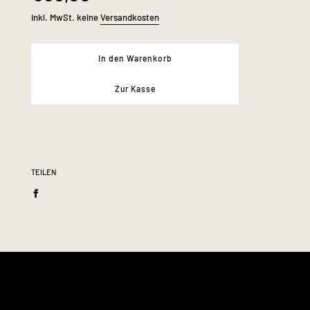
inkl. MwSt. keine
Versandkosten
Innenfutter
Oberstoff:
50% Baumwolle, 50% Polyester
In den Warenkorb
Futter:
97% Polyester, 3% Elasthan
Zur Kasse
Rückenlänge:
ca. 37 cm
TEILEN